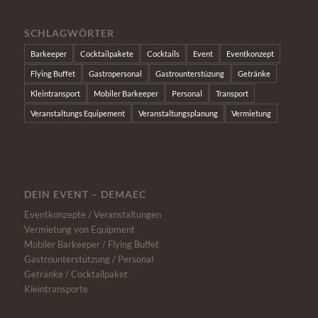
SCHLAGWÖRTER
Barkeeper
Cocktailpakete
Cocktails
Event
Eventkonzept
Flying Buffet
Gastropersonal
Gastrounterstüzung
Getränke
Kleintransport
Mobiler Barkeeper
Personal
Transport
Veranstaltungs Equipement
Veranstaltungsplanung
Vermietung
DEIN EVENT – DEMAEC
Eventkonzepte / Veranstaltungen
Vermietung von Equipment
Mobiler Barkeeper / Flying Buffet
Gastrounterstützung / Personal
Getränke / Cocktailpaket
Kleintransporte