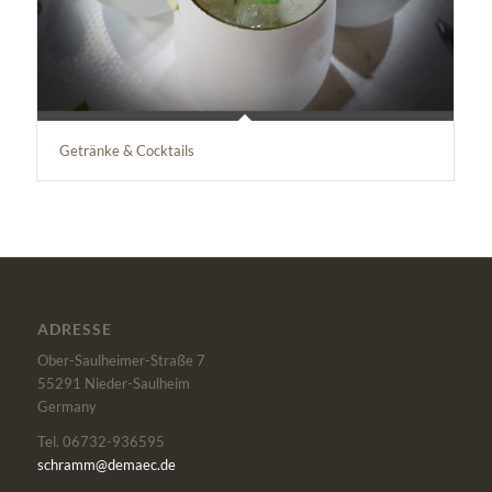
Getränke & Cocktails
ADRESSE
Ober-Saulheimer-Straße 7
55291
Nieder-Saulheim
Germany
Tel. 06732-936595
schramm@demaec.de