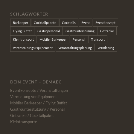
SCHLAGWÖRTER
Barkeeper
Cocktailpakete
Cocktails
Event
Eventkonzept
Flying Buffet
Gastropersonal
Gastrounterstüzung
Getränke
Kleintransport
Mobiler Barkeeper
Personal
Transport
Veranstaltungs Equipement
Veranstaltungsplanung
Vermietung
DEIN EVENT – DEMAEC
Eventkonzepte / Veranstaltungen
Vermietung von Equipment
Mobiler Barkeeper / Flying Buffet
Gastrounterstützung / Personal
Getränke / Cocktailpaket
Kleintransporte