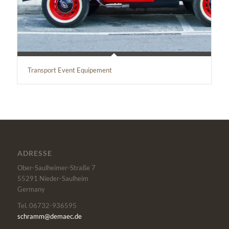
Transport Event Equipement
ADRESSE
Ober-Saulheimer-Straße 7
55291
Nieder-Saulheim
Germany
Tel. 06732-936595
schramm@demaec.de