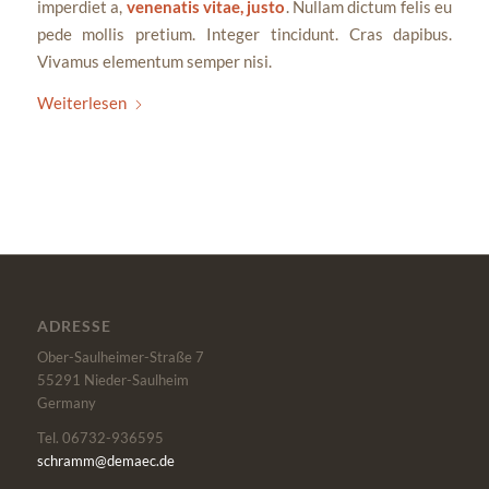
imperdiet a,
venenatis vitae, justo
. Nullam dictum felis eu
pede mollis pretium. Integer tincidunt. Cras dapibus.
Vivamus elementum semper nisi.
Weiterlesen
ADRESSE
Ober-Saulheimer-Straße 7
55291
Nieder-Saulheim
Germany
Tel. 06732-936595
schramm@demaec.de