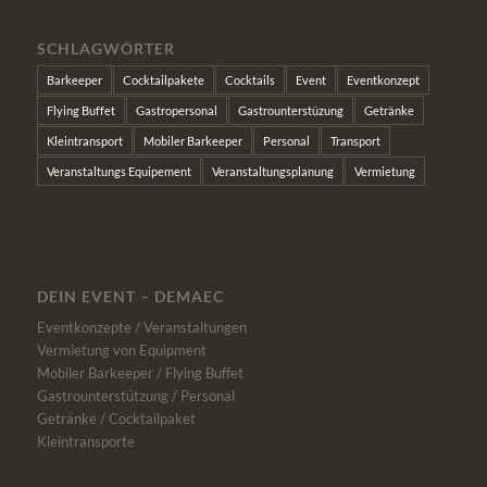
SCHLAGWÖRTER
Barkeeper
Cocktailpakete
Cocktails
Event
Eventkonzept
Flying Buffet
Gastropersonal
Gastrounterstüzung
Getränke
Kleintransport
Mobiler Barkeeper
Personal
Transport
Veranstaltungs Equipement
Veranstaltungsplanung
Vermietung
DEIN EVENT – DEMAEC
Eventkonzepte / Veranstaltungen
Vermietung von Equipment
Mobiler Barkeeper / Flying Buffet
Gastrounterstützung / Personal
Getränke / Cocktailpaket
Kleintransporte