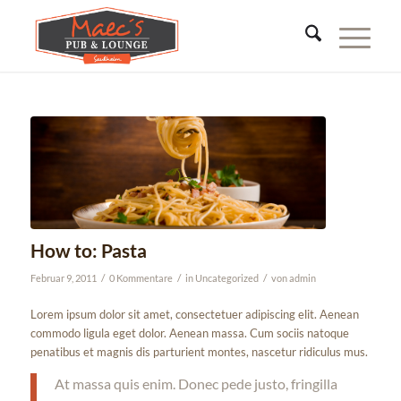
How to: Pasta
/
/
/
Februar 9, 2011
0 Kommentare
in
Uncategorized
von
admin
Lorem ipsum dolor sit amet, consectetuer adipiscing elit. Aenean
commodo ligula eget dolor. Aenean massa. Cum sociis natoque
penatibus et magnis dis parturient montes, nascetur ridiculus mus.
At massa quis enim. Donec pede justo, fringilla