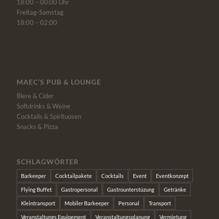
18:00 – 00:00 Uhr
Freitag-Samstag
18:00 – 02:00
MAEC’S PUB & LOUNGE
Biere & Cider
Softdrinks & Weine
Cocktails & Spirituosen
Snacks & Pizza
SCHLAGWÖRTER
Barkeeper
Cocktailpakete
Cocktails
Event
Eventkonzept
Flying Buffet
Gastropersonal
Gastrounterstüzung
Getränke
Kleintransport
Mobiler Barkeeper
Personal
Transport
Veranstaltungs Equipement
Veranstaltungsplanung
Vermietung