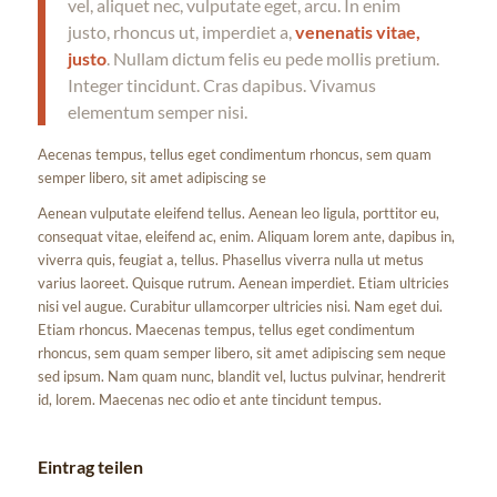
vel, aliquet nec, vulputate eget, arcu. In enim
justo, rhoncus ut, imperdiet a,
venenatis vitae,
justo
. Nullam dictum felis eu pede mollis pretium.
Integer tincidunt. Cras dapibus. Vivamus
elementum semper nisi.
Aecenas tempus, tellus eget condimentum rhoncus, sem quam
semper libero, sit amet adipiscing se
Aenean vulputate eleifend tellus. Aenean leo ligula, porttitor eu,
consequat vitae, eleifend ac, enim. Aliquam lorem ante, dapibus in,
viverra quis, feugiat a, tellus. Phasellus viverra nulla ut metus
varius laoreet. Quisque rutrum. Aenean imperdiet. Etiam ultricies
nisi vel augue. Curabitur ullamcorper ultricies nisi. Nam eget dui.
Etiam rhoncus. Maecenas tempus, tellus eget condimentum
rhoncus, sem quam semper libero, sit amet adipiscing sem neque
sed ipsum. Nam quam nunc, blandit vel, luctus pulvinar, hendrerit
id, lorem. Maecenas nec odio et ante tincidunt tempus.
Eintrag teilen