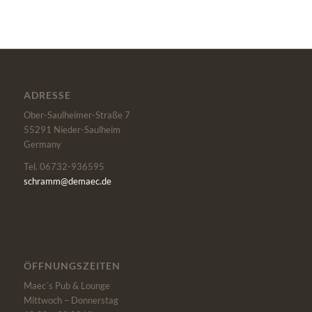
ADRESSE
Ober-Saulheimer-Straße 7
55291
Nieder-Saulheim
Germany
Tel. 06732-936595
schramm@demaec.de
ÖFFNUNGSZEITEN
Maec´s Pub & Lounge
Mittwoch – Donnerstag